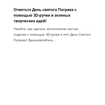
Отметьте День святого Патрика с
Рас
помощью 3D-ручки и зеленых
воз
творческих идей!
руч
Узнайте, как сделать экологически чистые
Исс
поделки с помощью 3D-ручки в этот День Святого
для
Патрика! Вдохновляйтесь...
ручк