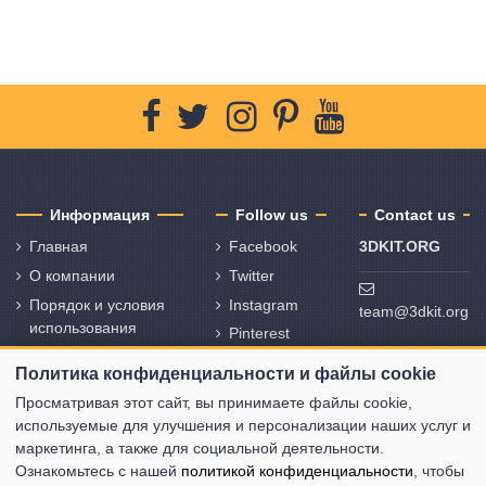
Информация
Follow us
Contact us
Главная
Facebook
3DKIT.ORG
О компании
Twitter
Порядок и условия
Instagram
team@3dkit.org
использования
Pinterest
Политика
Youtube
Политика конфиденциальности и файлы cookie
конфиденциальности
и политика
Просматривая этот сайт, вы принимаете файлы cookie,
использования
используемые для улучшения и персонализации наших услуг и
файлов cookie
маркетинга, а также для социальной деятельности.
Ознакомьтесь с нашей
политикой конфиденциальности
, чтобы
Свяжитесь с нами