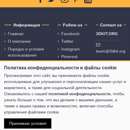
Информация
Follow us
Contact us
Главная
Facebook
3DKIT.ORG
О компании
Twitter
Порядок и условия
Instagram
team@3dkit.org
использования
Pinterest
Политика
Youtube
Политика конфиденциальности и файлы cookie
конфиденциальности
и политика
Просматривая этот сайт, вы принимаете файлы cookie,
использования
используемые для улучшения и персонализации наших услуг и
файлов cookie
маркетинга, а также для социальной деятельности.
Ознакомьтесь с нашей
политикой конфиденциальности
, чтобы
Свяжитесь с нами
узнать больше о том, что мы делаем с вашими данными, а
Карта сайта
также о ваших правах и возможностях, включая способы
управления файлами cookie.
Принимаю условия
Copyright © 3DKIT 2015-2026