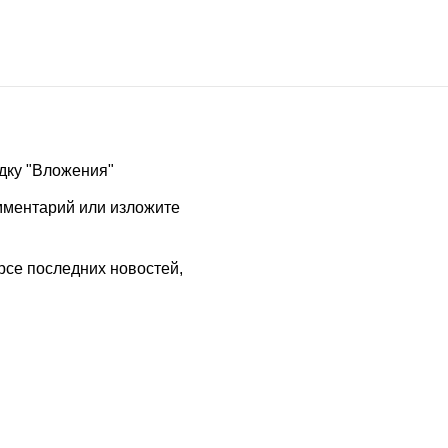
адку "Вложения"
омментарий или изложите
рсе последних новостей,