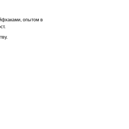
йфхаками, опытом в
ст.
тву.