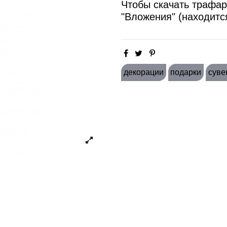
Чтобы скачать трафар
"Вложения" (находитс
декорации
подарки
суве