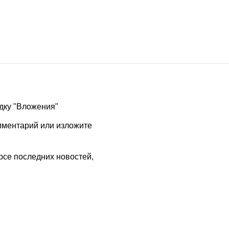
адку "Вложения"
омментарий или изложите
рсе последних новостей,