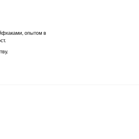
йфхаками, опытом в
ст.
тву.