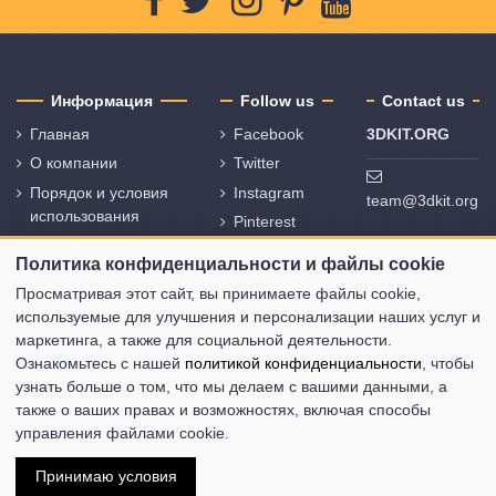
Информация
Follow us
Contact us
Главная
Facebook
3DKIT.ORG
О компании
Twitter
Порядок и условия
Instagram
team@3dkit.org
использования
Pinterest
Политика
Youtube
Политика конфиденциальности и файлы cookie
конфиденциальности
и политика
Просматривая этот сайт, вы принимаете файлы cookie,
использования
используемые для улучшения и персонализации наших услуг и
файлов cookie
маркетинга, а также для социальной деятельности.
Ознакомьтесь с нашей
политикой конфиденциальности
, чтобы
Свяжитесь с нами
узнать больше о том, что мы делаем с вашими данными, а
Карта сайта
также о ваших правах и возможностях, включая способы
управления файлами cookie.
Принимаю условия
Copyright © 3DKIT 2015-2026