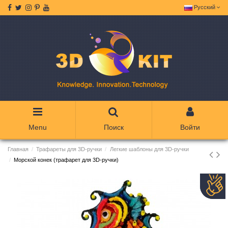
Русский
Menu
Поиск
Войти
Главная
Трафареты для 3D-ручки
Легкие шаблоны для 3D-ручки
Морской конек (трафарет для 3D-ручки)