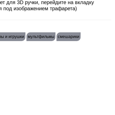
ет для 3D ручки, перейдите на вкладку
я под изображением трафарета)
ры и игрушки
мультфильмы
смешарики