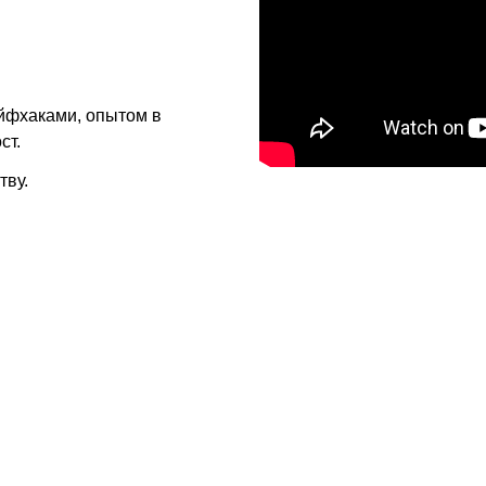
йфхаками, опытом в
ст.
тву.