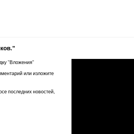
ков."
адку "Вложения"
омментарий или изложите
рсе последних новостей,