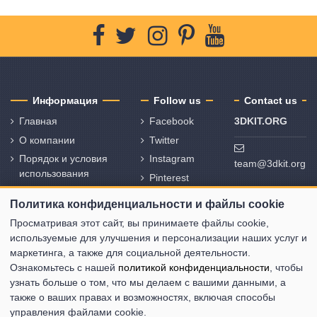
Информация
Follow us
Contact us
Главная
Facebook
3DKIT.ORG
О компании
Twitter
Порядок и условия
Instagram
team@3dkit.org
использования
Pinterest
Политика
Youtube
Политика конфиденциальности и файлы cookie
конфиденциальности
и политика
Просматривая этот сайт, вы принимаете файлы cookie,
использования
используемые для улучшения и персонализации наших услуг и
файлов cookie
маркетинга, а также для социальной деятельности.
Ознакомьтесь с нашей
политикой конфиденциальности
, чтобы
Свяжитесь с нами
узнать больше о том, что мы делаем с вашими данными, а
Карта сайта
также о ваших правах и возможностях, включая способы
управления файлами cookie.