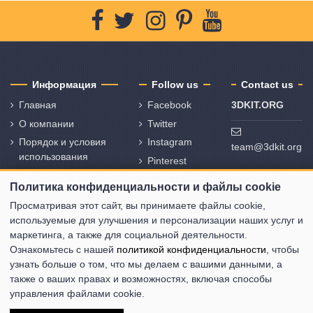
Информация
Follow us
Contact us
Главная
Facebook
3DKIT.ORG
О компании
Twitter
Порядок и условия
Instagram
team@3dkit.org
использования
Pinterest
Политика
Youtube
Политика конфиденциальности и файлы cookie
конфиденциальности
и политика
Просматривая этот сайт, вы принимаете файлы cookie,
использования
используемые для улучшения и персонализации наших услуг и
файлов cookie
маркетинга, а также для социальной деятельности.
Ознакомьтесь с нашей
политикой конфиденциальности
, чтобы
Свяжитесь с нами
узнать больше о том, что мы делаем с вашими данными, а
Карта сайта
также о ваших правах и возможностях, включая способы
управления файлами cookie.