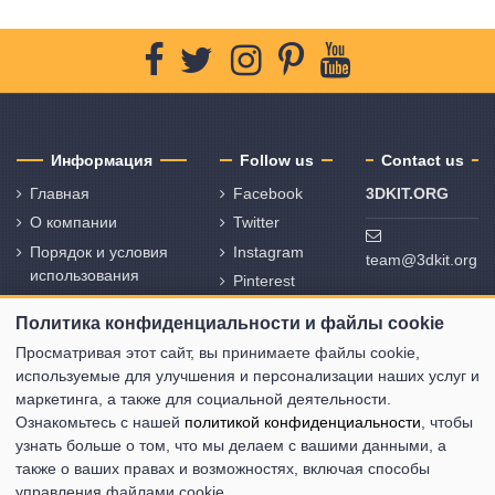
Информация
Follow us
Contact us
Главная
Facebook
3DKIT.ORG
О компании
Twitter
Порядок и условия
Instagram
team@3dkit.org
использования
Pinterest
Политика
Youtube
Политика конфиденциальности и файлы cookie
конфиденциальности
и политика
Просматривая этот сайт, вы принимаете файлы cookie,
использования
используемые для улучшения и персонализации наших услуг и
файлов cookie
маркетинга, а также для социальной деятельности.
Ознакомьтесь с нашей
политикой конфиденциальности
, чтобы
Свяжитесь с нами
узнать больше о том, что мы делаем с вашими данными, а
Карта сайта
также о ваших правах и возможностях, включая способы
управления файлами cookie.