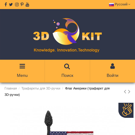
Русский
Menu
Поиск
Войти
Главная
Трафареты для 3D-ручки
Флаг Америки (трафарет для
3D-ручки)