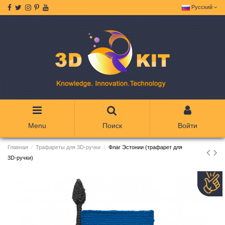
Русский
Menu
Поиск
Войти
Главная
Трафареты для 3D-ручки
Флаг Эстонии (трафарет для
3D-ручки)