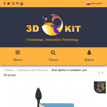
Русский
Menu
Поиск
Войти
Главная
Трафареты для 3D-ручки
Флаг Джибути (трафарет для
3D-ручки)