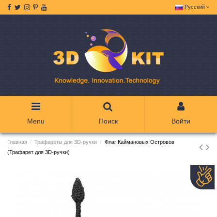
Русский
Menu
Поиск
Войти
Главная
Трафареты для 3D-ручки
Флаг Каймановых Островов
(Трафарет для 3D-ручки)