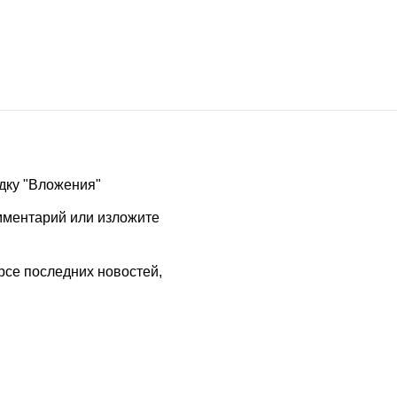
адку "Вложения"
омментарий или изложите
рсе последних новостей,