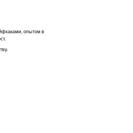
йфхаками, опытом в
ст.
тву.