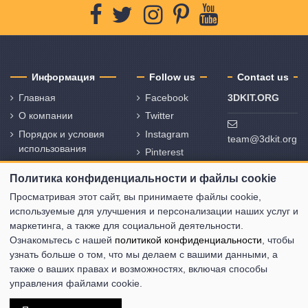
Информация
Follow us
Contact us
Главная
Facebook
3DKIT.ORG
О компании
Twitter
Порядок и условия
Instagram
team@3dkit.org
использования
Pinterest
Политика
Youtube
Политика конфиденциальности и файлы cookie
конфиденциальности
и политика
Просматривая этот сайт, вы принимаете файлы cookie,
использования
используемые для улучшения и персонализации наших услуг и
файлов cookie
маркетинга, а также для социальной деятельности.
Ознакомьтесь с нашей
политикой конфиденциальности
, чтобы
Свяжитесь с нами
узнать больше о том, что мы делаем с вашими данными, а
Карта сайта
также о ваших правах и возможностях, включая способы
управления файлами cookie.